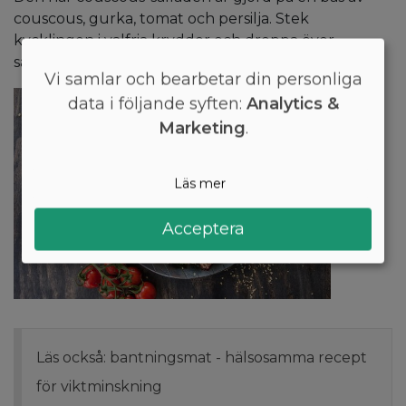
couscous, gurka, tomat och persilja. Stek
kycklingen i valfria kryddor och droppa över
salladen med färsk citron för en fräsch smak.
Vi samlar och bearbetar din personliga
data i följande syften:
Analytics &
Marketing
.
Läs mer
Acceptera
Läs också: bantningsmat - hälsosamma recept
för viktminskning