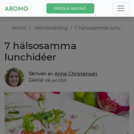
PROVA ARONO
Arono
Viktminskning
7 hälsosamma lunchidéer
7 hälsosamma
lunchidéer
Skriven av
Anne Christensen
Dietist
08. jun 2021