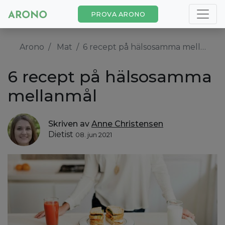
PROVA ARONO
Arono
Mat
6 recept på hälsosamma mellanmål
6 recept på hälsosamma
mellanmål
Skriven av
Anne Christensen
Dietist
08. jun 2021