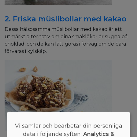
2. Friska müslibollar med kakao
Dessa hälsosamma müslibollar med kakao är ett
utmärkt alternativ om dina smaklökar är sugna på
choklad, och de kan lätt göras i förväg om de bara
förvaras i kylskåp.
Vi samlar och bearbetar din personliga
data i följande syften:
Analytics &