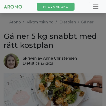
PROVA ARONO
Arono
Viktminskning
Dietplan
Gå ner 5 kg snabbt med rätt kostplan
Gå ner 5 kg snabbt med
rätt kostplan
Skriven av
Anne Christensen
Dietist
08. jun 2021