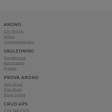
ARONO
Om Arono
Villkor
Integritetspolicy
VÄGLEDNING
Kundservice
Kaloritabell
Artiklar
PROVA ARONO
App Store
Play Butik
Börja online
CRUD APS
CVR 38611933