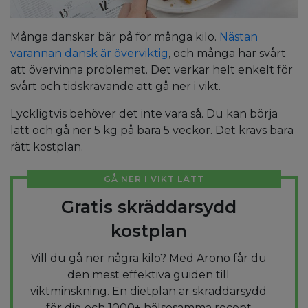
Många danskar bär på för många kilo.
Nästan
varannan dansk är överviktig
, och många har svårt
att övervinna problemet. Det verkar helt enkelt för
svårt och tidskrävande att gå ner i vikt.
Lyckligtvis behöver det inte vara så. Du kan börja
lätt och gå ner 5 kg på bara 5 veckor. Det krävs bara
rätt kostplan.
GÅ NER I VIKT LÄTT
Gratis skräddarsydd
kostplan
Vill du gå ner några kilo? Med Arono får du
den mest effektiva guiden till
viktminskning. En dietplan är skräddarsydd
för dig och 1000+ hälsosamma recept