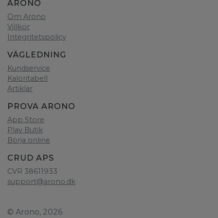
ARONO
Om Arono
Villkor
Integritetspolicy
VÄGLEDNING
Kundservice
Kaloritabell
Artiklar
PROVA ARONO
App Store
Play Butik
Börja online
CRUD APS
CVR 38611933
support@arono.dk
© Arono, 2026