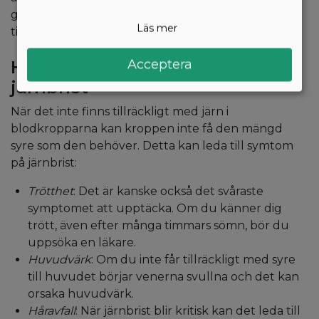
grupper. Du bör därför alltid se till att få i dig
Läs mer
tillräckligt med järnrik mat.
Acceptera
Hur man upptäcker symtom på
järnbrist
När det inte finns tillräckligt med järn i
blodkropparna kan kroppen inte få den mängd
syre som den behöver. Detta kan leda till symtom
på järnbrist:
Trötthet
: Det är kanske också det svåraste
symptomet att upptäcka. Om du känner dig
trött, även efter många timmars sömn, bör du
uppsöka en läkare.
Huvudvärk
: Om du inte får tillräckligt med syre
till huvudet börjar venerna svullna och det kan
orsaka huvudvärk.
Håravfall
: När järnbrist blir kritisk kan det leda till