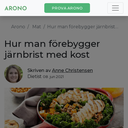
PROVA ARONO
Arono
Mat
Hur man förebygger järnbrist med kost
Hur man förebygger
järnbrist med kost
Skriven av
Anne Christensen
Dietist
08. jun 2021