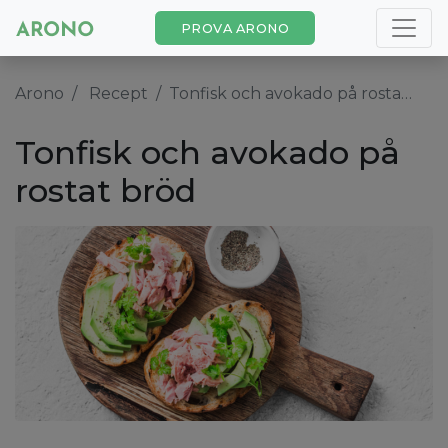
PROVA ARONO
Arono
Recept
Tonfisk och avokado på rostat bröd
Tonfisk och avokado på
rostat bröd