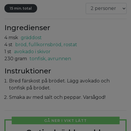
15 min. total
Ingredienser
4
msk
gräddost
4
st
bröd, fullkornsbröd, rostat
1
st
avokado i skivor
230
gram
tonfisk, avrunnen
Instruktioner
Bred färskost på brödet. Lägg avokado och
tonfisk på brödet.
Smaka av med salt och peppar. Varsågod!
GÅ NER I VIKT LÄTT