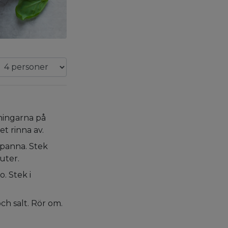
ningarna på
t rinna av.
kpanna. Stek
uter.
o. Stek i
och salt. Rör om.