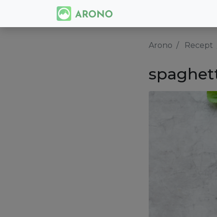
Arono
Recept
spaghet