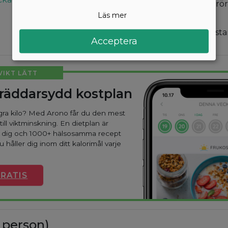
Stäng av värmen och rö
Läs mer
och basilika.
Servera såsen över pasta
Acceptera
 VIKT LÄTT
kräddarsydd kostplan
ågra kilo? Med Arono får du den mest
till viktminskning. En dietplan är
r dig och 1000+ hälsosamma recept
u håller dig inom ditt kalorimål varje
GRATIS
 person)