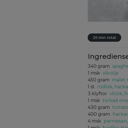
20 min. total
Ingrediens
340
gram
spaghet
1
msk
olivolja
450
gram
malet n
1
st
rödlök, hack
3
klyftor
vitlök, 
1
msk
torkad or
430
gram
tomats
400
gram
hacka
4
msk
parmesan, 
1
msk
basilika, h