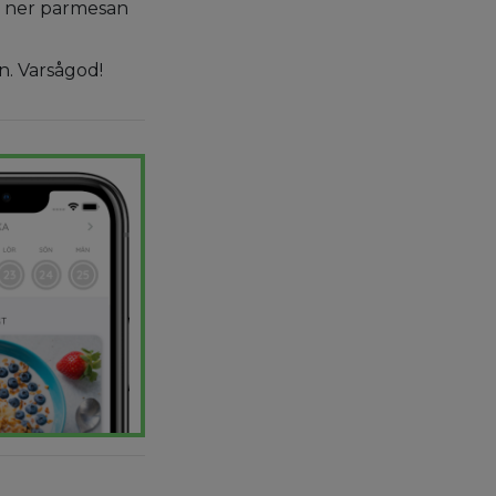
r ner parmesan
n. Varsågod!