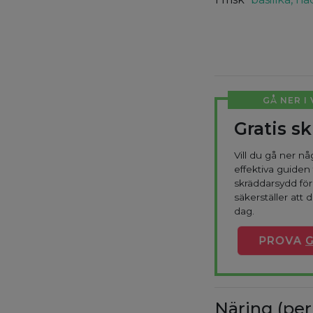
GÅ NER I
Gratis s
Vill du gå ner n
effektiva guiden 
skräddarsydd fö
säkerställer att d
dag.
PROVA
Näring (per