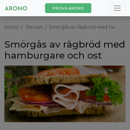
PROVA ARONO
Arono
Recept
Smörgås av rågbröd med hamburgare och ost
Smörgås av rågbröd med
hamburgare och ost