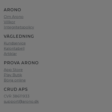
ARONO
Om Arono
Villkor
Integritetspolicy
VÄGLEDNING
Kundservice
Kaloritabell
Artiklar
PROVA ARONO
App Store
Play Butik
Börja online
CRUD APS
CVR 38611933
support@arono.dk