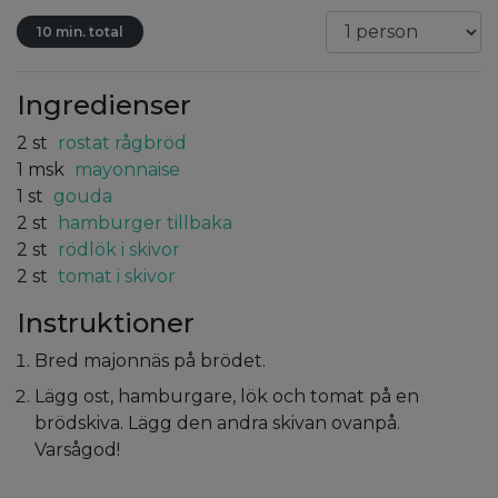
10 min. total
Ingredienser
2
st
rostat rågbröd
1
msk
mayonnaise
1
st
gouda
2
st
hamburger tillbaka
2
st
rödlök i skivor
2
st
tomat i skivor
Instruktioner
Bred majonnäs på brödet.
Lägg ost, hamburgare, lök och tomat på en
brödskiva. Lägg den andra skivan ovanpå.
Varsågod!