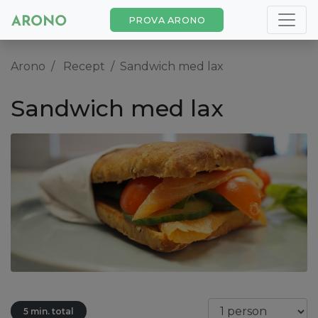
PROVA ARONO
Arono
Recept
Sandwich med lax
Sandwich med lax
5 min. total