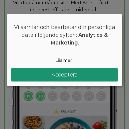
Vill du gå ner några kilo? Med Arono får du
den mest effektiva guiden till
viktminskning. En dietplan är skräddarsydd
för dig och 1000+ hälsosamma recept
Vi samlar och bearbetar din personliga
säkerställer att du håller dig inom ditt
data i följande syften:
Analytics &
kalorimål varje dag.
Marketing
.
PROVA
GRATIS
Läs mer
Acceptera