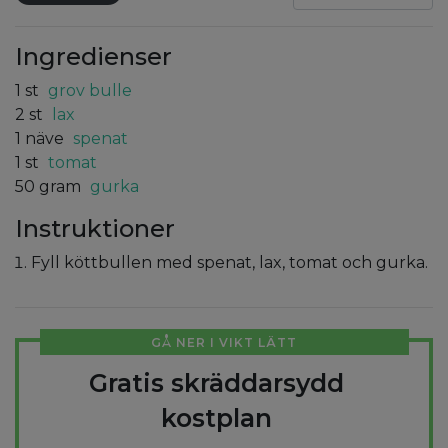
Ingredienser
1
st
grov bulle
2
st
lax
1
näve
spenat
1
st
tomat
50
gram
gurka
Instruktioner
Fyll köttbullen med spenat, lax, tomat och gurka.
GÅ NER I VIKT LÄTT
Gratis skräddarsydd
kostplan