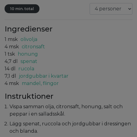
10 min. total
Ingredienser
1
msk
olivolja
4
msk
citronsaft
1
tsk
honung
4,7
dl
spenat
14
dl
rucola
7,1
dl
jordgubbar i kvartar
4
msk
mandel, flingor
Instruktioner
Vispa samman olja, citronsaft, honung, salt och
peppar i en salladsskål.
Lägg spenat, ruccola och jordgubbar i dressingen
och blanda.