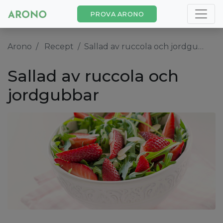
PROVA ARONO
Arono
Recept
Sallad av ruccola och jordgubbar
Sallad av ruccola och
jordgubbar