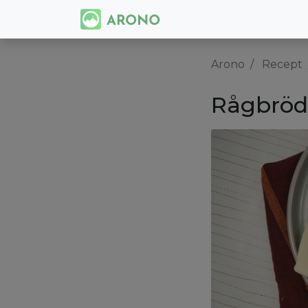
Arono
Recept
Rågbröd