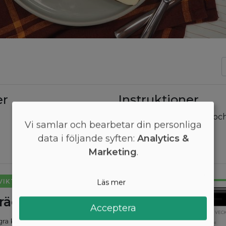
er
Instruktioner
Skär paprikan i skivor o
Vi samlar och bearbetar din personliga
ovanpå osten.
data i följande syften:
Analytics &
Marketing
.
 VIKT LÄTT
Läs mer
kräddarsydd kostplan
Acceptera
ågra kilo? Med Arono får du den mest