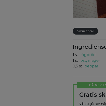
5 min. total
Ingrediens
1
st
rågbröd
1
st
ost, mager
0,5
st
peppar
GÅ NER I
Gratis s
Vill du gå ner n