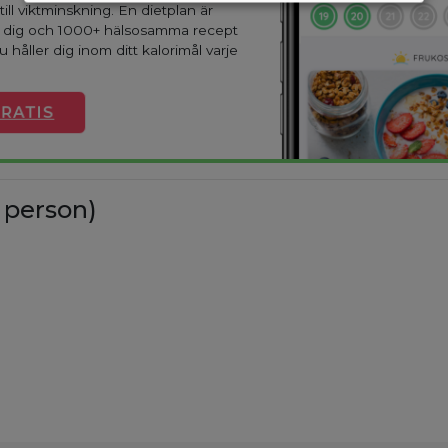
till viktminskning. En dietplan är
r dig och 1000+ hälsosamma recept
u håller dig inom ditt kalorimål varje
GRATIS
 person)
%