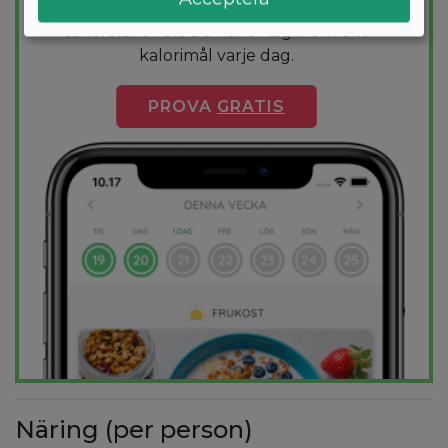
för dig och 1000+ hälsosamma recept
säkerställer att du håller dig inom ditt
kalorimål varje dag.
PROVA
GRATIS
Näring (per person)