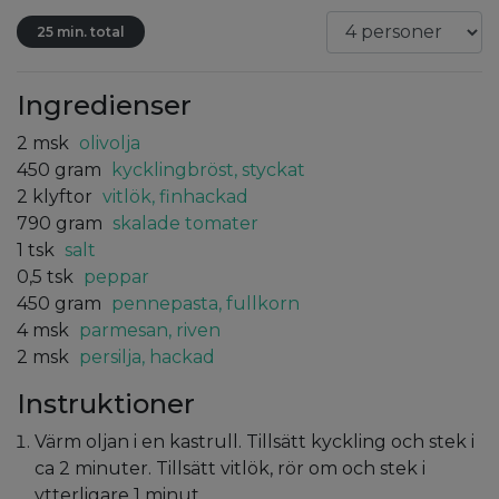
25 min. total
Ingredienser
2
msk
olivolja
450
gram
kycklingbröst, styckat
2
klyftor
vitlök, finhackad
790
gram
skalade tomater
1
tsk
salt
0,5
tsk
peppar
450
gram
pennepasta, fullkorn
4
msk
parmesan, riven
2
msk
persilja, hackad
Instruktioner
Värm oljan i en kastrull. Tillsätt kyckling och stek i
ca 2 minuter. Tillsätt vitlök, rör om och stek i
ytterligare 1 minut.