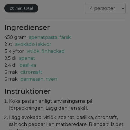
20 min. total
Ingredienser
450
gram
spenatpasta, färsk
2
st
avokado i skivor
3
klyftor
vitlök, finhackad
9,5
dl
spenat
2,4
dl
basilika
6
msk
citronsaft
6
msk
parmesan, riven
Instruktioner
Koka pastan enligt anvisningarna på
förpackningen. Lägg den i en skål.
Lägg avokado, vitlök, spenat, basilika, citronsaft,
salt och peppar i en matberedare. Blanda tills det