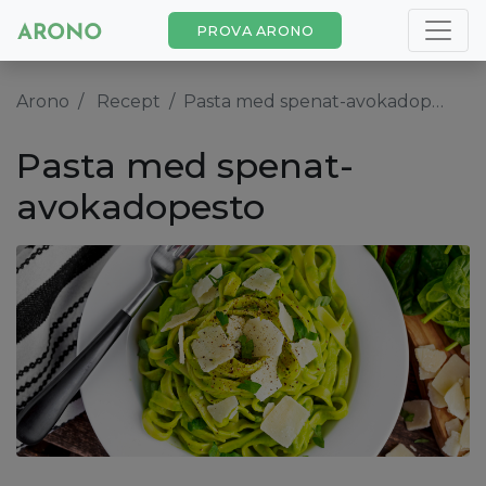
PROVA ARONO
Arono
Recept
Pasta med spenat-avokadopesto
Pasta med spenat-
avokadopesto