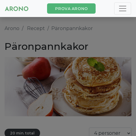
PROVA ARONO
Arono
Recept
Päronpannkakor
Päronpannkakor
20 min. total