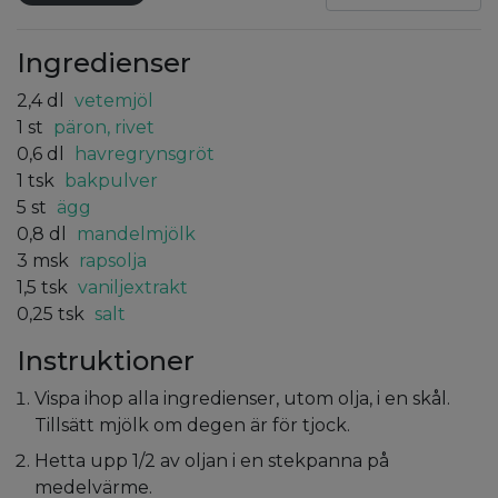
Ingredienser
2,4
dl
vetemjöl
1
st
päron, rivet
0,6
dl
havregrynsgröt
1
tsk
bakpulver
5
st
ägg
0,8
dl
mandelmjölk
3
msk
rapsolja
1,5
tsk
vaniljextrakt
0,25
tsk
salt
Instruktioner
Vispa ihop alla ingredienser, utom olja, i en skål.
Tillsätt mjölk om degen är för tjock.
Hetta upp 1/2 av oljan i en stekpanna på
medelvärme.