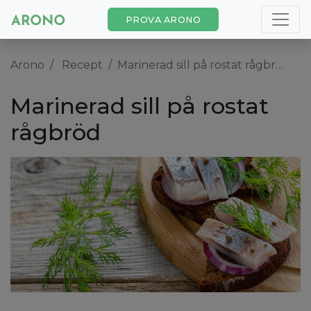
PROVA ARONO
Arono
Recept
Marinerad sill på rostat rågbröd
Marinerad sill på rostat
rågbröd