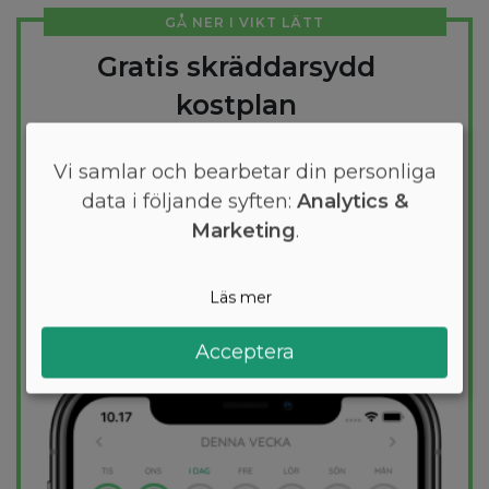
GÅ NER I VIKT LÄTT
Gratis skräddarsydd
kostplan
Vill du gå ner några kilo? Med Arono får du
Vi samlar och bearbetar din personliga
den mest effektiva guiden till
data i följande syften:
Analytics &
viktminskning. En dietplan är skräddarsydd
för dig och 1000+ hälsosamma recept
Marketing
.
säkerställer att du håller dig inom ditt
kalorimål varje dag.
Läs mer
PROVA
GRATIS
Acceptera