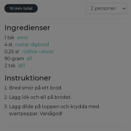
10 min. total
Ingredienser
1
tsk
smör
4
st
rostat rågbröd
0,25
st
rödlök i skivor
90
gram
sill
2
tsk
dill
Instruktioner
Bred smör på ett bröd.
Lägg lök och sill på brödet.
Lägg dilde på toppen och krydda med
svartpeppar. Varsågod!