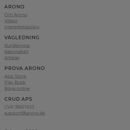
ARONO
Om Arono
Villkor
Integritetspolicy
VÄGLEDNING
Kundservice
Kaloritabell
Artiklar
PROVA ARONO
App Store
Play Butik
Börja online
CRUD APS
CVR 38611933
support@arono.dk