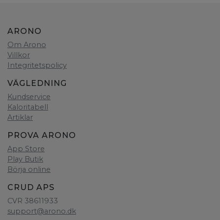
ARONO
Om Arono
Villkor
Integritetspolicy
VÄGLEDNING
Kundservice
Kaloritabell
Artiklar
PROVA ARONO
App Store
Play Butik
Börja online
CRUD APS
CVR 38611933
support@arono.dk