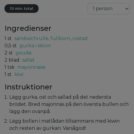
10 min. total
Ingredienser
1
st
sandwichrulle, fullkorn, rostad
0,5
st
gurka i skivor
2
st
gouda
2
blad
sallat
1
tsk
mayonnaise
1
st
kiwi
Instruktioner
Lägg gurka, ost och sallad på det nedersta
brödet. Bred majonnäs på den översta bullen och
lägg den ovanpå.
Lägg bollen i matlådan tillsammans med kiwin
och resten av gurkan. Varsågod!