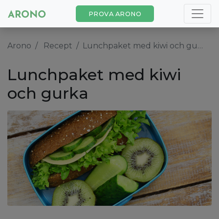
PROVA ARONO
Arono
Recept
Lunchpaket med kiwi och gurka
Lunchpaket med kiwi
och gurka