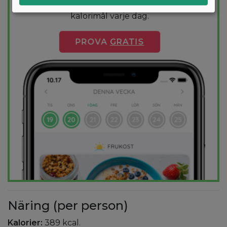
säkerställer att du håller dig inom ditt
kalorimål varje dag.
PROVA
GRATIS
Näring (per person)
Kalorier:
389 kcal.