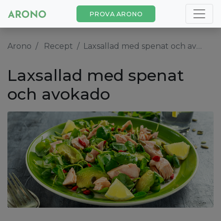
PROVA ARONO
Arono
Recept
Laxsallad med spenat och avokado
Laxsallad med spenat
och avokado