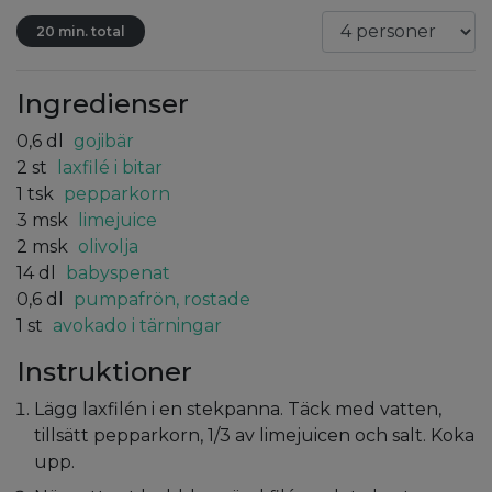
20 min. total
Ingredienser
0,6
dl
gojibär
2
st
laxfilé i bitar
1
tsk
pepparkorn
3
msk
limejuice
2
msk
olivolja
14
dl
babyspenat
0,6
dl
pumpafrön, rostade
1
st
avokado i tärningar
Instruktioner
Lägg laxfilén i en stekpanna. Täck med vatten,
tillsätt pepparkorn, 1/3 av limejuicen och salt. Koka
upp.