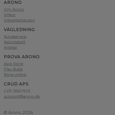
ARONO
Om Arono
Villkor
Integritetspolicy
VÄGLEDNING
Kundservice
Kaloritabell
Artiklar
PROVA ARONO
App Store
Play Butik
Börja online
CRUD APS
CVR 38611933
support@arono.dk
© Arono, 2026