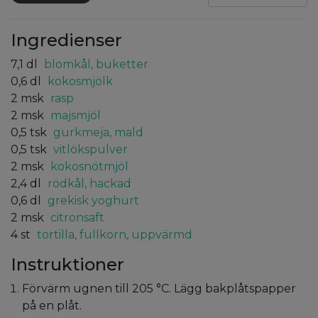
Ingredienser
7,1
dl
blomkål, buketter
0,6
dl
kokosmjölk
2
msk
rasp
2
msk
majsmjöl
0,5
tsk
gurkmeja, mald
0,5
tsk
vitlökspulver
2
msk
kokosnötmjöl
2,4
dl
rödkål, hackad
0,6
dl
grekisk yoghurt
2
msk
citronsaft
4
st
tortilla, fullkorn, uppvärmd
Instruktioner
Förvärm ugnen till 205 °C. Lägg bakplåtspapper
på en plåt.