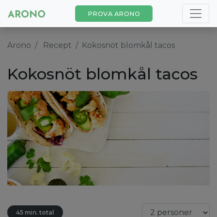
PROVA ARONO
Arono
Recept
Kokosnöt blomkål tacos
Kokosnöt blomkål tacos
45 min. total