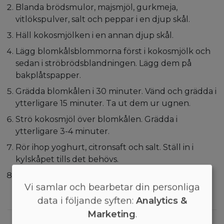
Blanda brödsmulor, majsmjöl, gurkmeja,
vitlökspulver, salt och peppar i en djup skål.
Häll kokosmjölken i en annan djup skål.
Lägg blomkålsblommorna först i kokosmjölk och
sedan i ströbrödsblandningen. Lägg dem på
bakplåtspapper.
Grädda blomkålen i 30 minuter. Vänd och grädda i
ytterligare 15 minuter. Ta ut dem ur ugnen.
Strö kokosmjöl över blomkålen. Grädda i
ytterligare 3-4 minuter.
Rör ihop yoghurt, citronsaft och salt. Ställ in i
kylskåpet tills det behövs.
Lägg rödkål, blomkål och yoghurtdressing på en
Vi samlar och bearbetar din personliga
tortilla. Varsågod!
data i följande syften:
Analytics &
Marketing
.