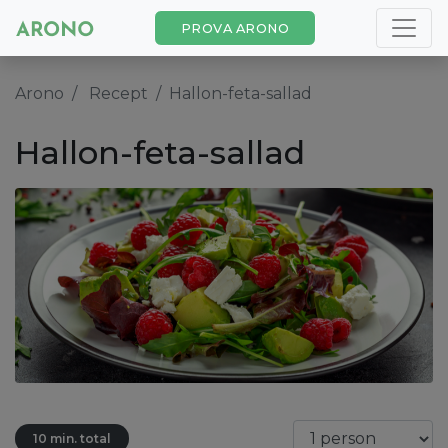
PROVA ARONO
Arono
Recept
Hallon-feta-sallad
Hallon-feta-sallad
10 min. total