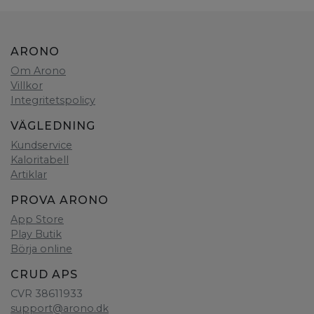
ARONO
Om Arono
Villkor
Integritetspolicy
VÄGLEDNING
Kundservice
Kaloritabell
Artiklar
PROVA ARONO
App Store
Play Butik
Börja online
CRUD APS
CVR 38611933
support@arono.dk