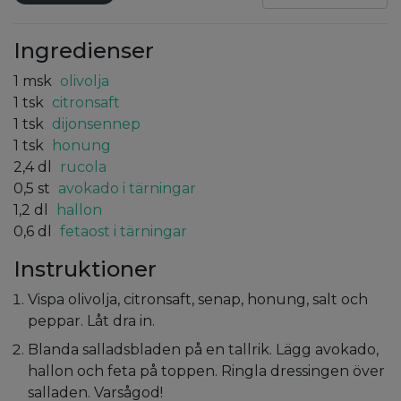
Ingredienser
1
msk
olivolja
1
tsk
citronsaft
1
tsk
dijonsennep
1
tsk
honung
2,4
dl
rucola
0,5
st
avokado i tärningar
1,2
dl
hallon
0,6
dl
fetaost i tärningar
Instruktioner
Vispa olivolja, citronsaft, senap, honung, salt och
peppar. Låt dra in.
Blanda salladsbladen på en tallrik. Lägg avokado,
hallon och feta på toppen. Ringla dressingen över
salladen. Varsågod!