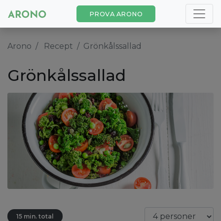
PROVA ARONO
Arono
Recept
Grönkålssallad
Grönkålssallad
15 min. total