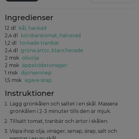
Ingredienser
12
dl
kål, hackad
2,4
dl
körsbärstomat, halverad
1,2
dl
torkade tranbär
2,4
dl
gröna ärtor, blancherade
2
msk
olivolja
2
msk
äppelcidervinäger
1
msk
dijonsennep
1,5
msk
agave sirap
Instruktioner
Lägg grönkålen och saltet i en skål. Massera
grönkålen i 2-3 minuter tills den är mjuk.
Tillsätt tomat, tranbär och ärtor i skålen.
Vispa ihop olja, vinäger, senap, sirap, salt och
peppar i en ny skål.