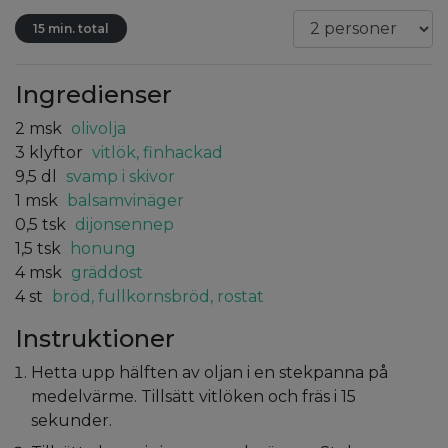
15 min. total
Ingredienser
2
msk
olivolja
3
klyftor
vitlök, finhackad
9,5
dl
svamp i skivor
1
msk
balsamvinäger
0,5
tsk
dijonsennep
1,5
tsk
honung
4
msk
gräddost
4
st
bröd, fullkornsbröd, rostat
Instruktioner
Hetta upp hälften av oljan i en stekpanna på
medelvärme. Tillsätt vitlöken och fräs i 15
sekunder.