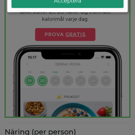
Acceptera
för dig och 1000+ hälsosamma recept
säkerställer att du håller dig inom ditt
kalorimål varje dag.
PROVA
GRATIS
Näring (per person)