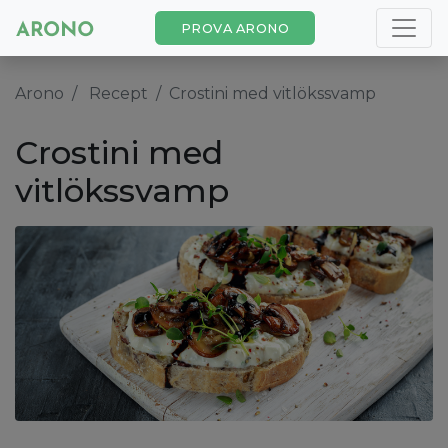
PROVA ARONO
Arono
Recept
Crostini med vitlökssvamp
Crostini med
vitlökssvamp