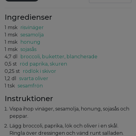
Ingredienser
1
msk
risvinäger
1
msk
sesamolja
1
msk
honung
1
msk
sojasås
4,7
dl
broccoli, buketter, blancherade
0,5
st
röd paprika, skuren
0,25
st
rödlök i skivor
1,2
dl
svarta oliver
1
tsk
sesamfrön
Instruktioner
Vispa ihop vinäger, sesamolja, honung, sojasås och
peppar.
Lägg broccoli, paprika, lök och oliver i en skål.
Ringla över dressingen och vänd runt salladen.