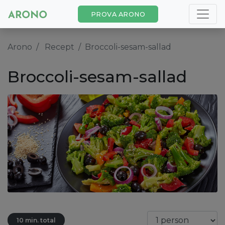
PROVA ARONO
Arono
Recept
Broccoli-sesam-sallad
Broccoli-sesam-sallad
10 min. total