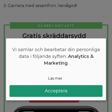
Garnera med sesamfrön. Varsågod!
GÅ NER I VIKT LÄTT
Gratis skräddarsydd
kostplan
Vi samlar och bearbetar din personliga
Vill du gå ner några kilo? Med Arono får du
data i följande syften:
Analytics &
den mest effektiva guiden till
Marketing
.
viktminskning. En dietplan är skräddarsydd
för dig och 1000+ hälsosamma recept
säkerställer att du håller dig inom ditt
Läs mer
kalorimål varje dag.
Acceptera
PROVA
GRATIS