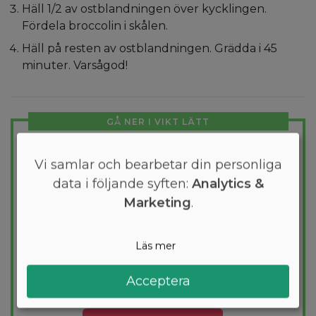
Häll 1/2 av ostblandningen över kycklingen.
Fördela broccolin i skålen.
Häll på resten av ostblandningen. Grädda i 45
minuter. Varsågod!
GÅ NER I VIKT LÄTT
Gratis skräddarsydd
Vi samlar och bearbetar din personliga
kostplan
data i följande syften:
Analytics &
Marketing
.
Vill du gå ner några kilo? Med Arono får du
den mest effektiva guiden till
viktminskning. En dietplan är skräddarsydd
Läs mer
för dig och 1000+ hälsosamma recept
säkerställer att du håller dig inom ditt
Acceptera
kalorimål varje dag.