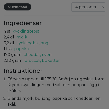
55 min. total
Ingredienser
4
st
kycklingbröst
2,4
dl
mjölk
3,2
dl
kycklingbuljong
1
tsk
paprika
170
gram
cheddar, riven
230
gram
broccoli, buketter
Instruktioner
Förvärm ugnen till 175 °C. Smörj en ugnsfast form.
Krydda kycklingen med salt och peppar. Lägg i
skålen.
Blanda mjölk, buljong, paprika och cheddar i en
skål.