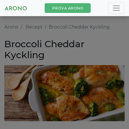
PROVA ARONO
Arono
Recept
Broccoli Cheddar Kyckling
Broccoli Cheddar
Kyckling