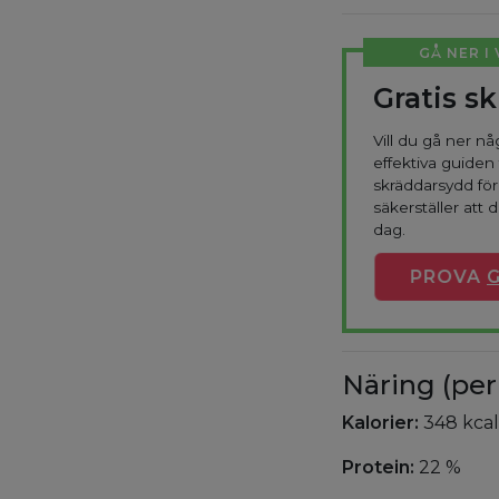
GÅ NER I
Gratis s
Vill du gå ner n
effektiva guiden 
skräddarsydd fö
säkerställer att d
dag.
PROVA
G
Näring (per
Kalorier:
348 kcal
Protein:
22 %