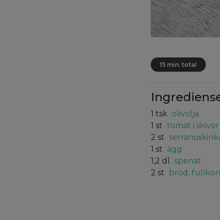
15 min. total
Ingrediens
1
tsk
olivolja
1
st
tomat i skivor
2
st
serranoskink
1
st
ägg
1,2
dl
spenat
2
st
bröd, fullkor