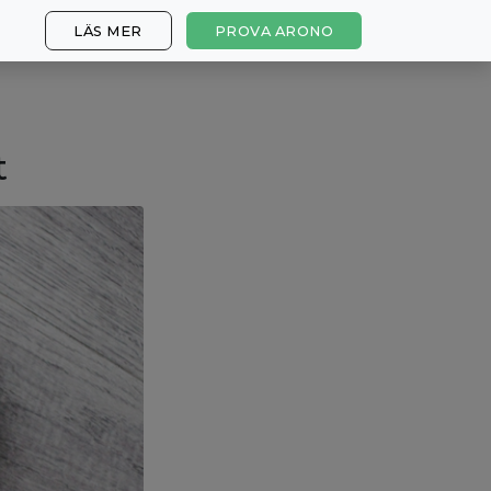
LÄS MER
PROVA ARONO
t