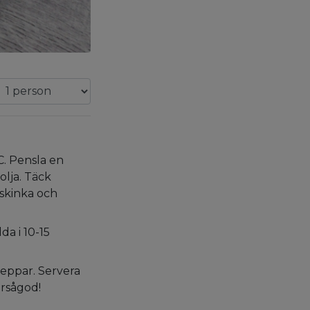
C. Pensla en
olja. Täck
skinka och
da i 10-15
eppar. Servera
rsågod!