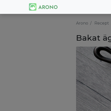
Arono
Recept
Bakat äg