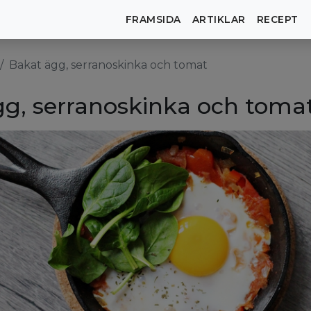
FRAMSIDA
ARTIKLAR
RECEPT
Bakat ägg, serranoskinka och tomat
g, serranoskinka och toma