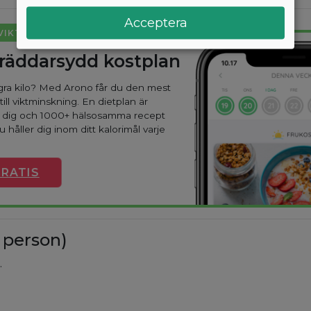
Acceptera
 VIKT LÄTT
kräddarsydd kostplan
ågra kilo? Med Arono får du den mest
till viktminskning. En dietplan är
r dig och 1000+ hälsosamma recept
u håller dig inom ditt kalorimål varje
RATIS
 person)
.