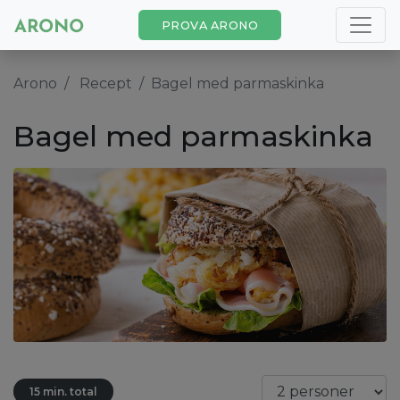
PROVA ARONO
Arono
Recept
Bagel med parmaskinka
Bagel med parmaskinka
15 min. total