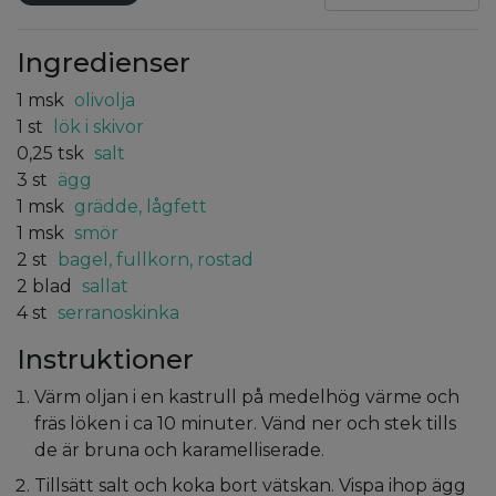
Ingredienser
1
msk
olivolja
1
st
lök i skivor
0,25
tsk
salt
3
st
ägg
1
msk
grädde, lågfett
1
msk
smör
2
st
bagel, fullkorn, rostad
2
blad
sallat
4
st
serranoskinka
Instruktioner
Värm oljan i en kastrull på medelhög värme och
fräs löken i ca 10 minuter. Vänd ner och stek tills
de är bruna och karamelliserade.
Tillsätt salt och koka bort vätskan. Vispa ihop ägg