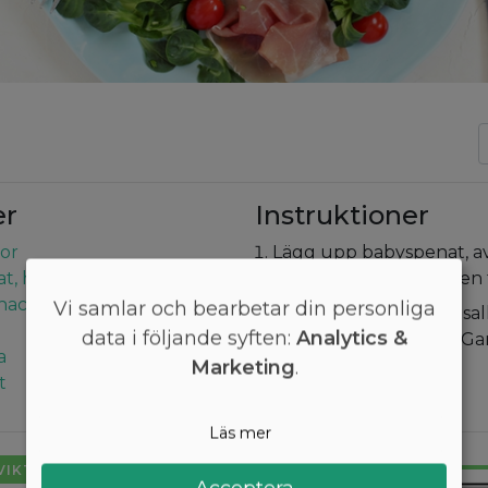
er
Instruktioner
vor
Lägg upp babyspenat, a
t, halverad
och serranoskinka på en t
 hackad
Vi samlar och bearbetar din personliga
Ringla citronsaft över s
data i följande syften:
Analytics &
med salt och peppar. G
a
koriander. Varsågod!
Marketing
.
t
Läs mer
 VIKT LÄTT