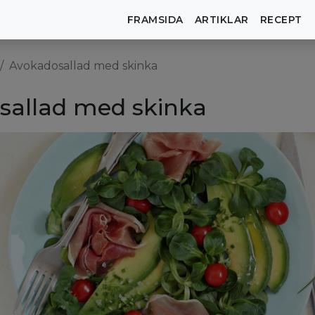
FRAMSIDA
ARTIKLAR
RECEPT
Avokadosallad med skinka
sallad med skinka