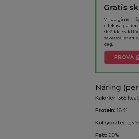
Gratis s
Vill du gå ner n
effektiva guiden 
skräddarsydd fö
säkerställer att d
dag.
PROVA
Näring (per
Kalorier:
365 kcal.
Protein:
18 %
Kolhydrater:
23 
Fett:
60%