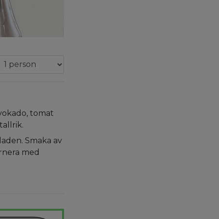
vokado, tomat
allrik.
alladen. Smaka av
arnera med