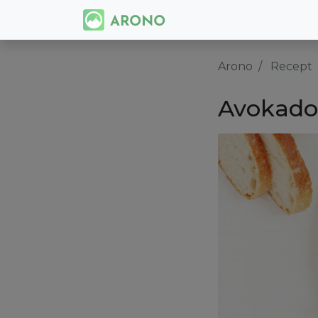
Arono
Recept
Avokado