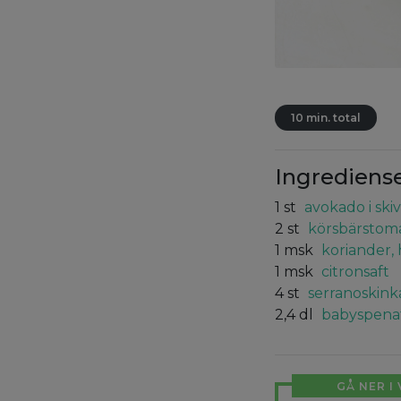
10 min. total
Ingrediens
1
st
avokado i ski
2
st
körsbärstoma
1
msk
koriander,
1
msk
citronsaft
4
st
serranoskink
2,4
dl
babyspena
GÅ NER I