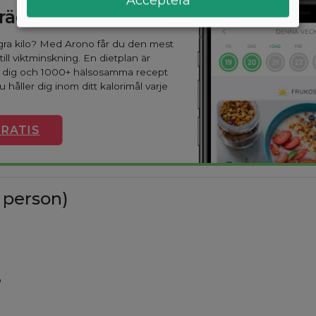
Acceptera
kräddarsydd kostplan
ågra kilo? Med Arono får du den mest
till viktminskning. En dietplan är
r dig och 1000+ hälsosamma recept
u håller dig inom ditt kalorimål varje
GRATIS
 person)
%