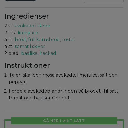
Ingredienser
2
st
avokado i skivor
2
tsk
limejuice
4
st
bröd, fullkornsbröd, rostat
4
st
tomat i skivor
2
blad
basilika, hackad
Instruktioner
Ta en skål och mosa avokado, limejuice, salt och
peppar.
Fördela avokadoblandningen på brödet. Tillsätt
tomat och basilika. Gör det!
GÅ NER I VIKT LÄTT