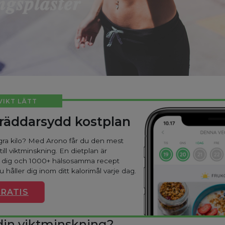
 VIKT LÄTT
kräddarsydd kostplan
ågra kilo? Med Arono får du den mest
till viktminskning. En dietplan är
r dig och 1000+ hälsosamma recept
du håller dig inom ditt kalorimål varje dag.
GRATIS
 din viktminskning?