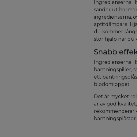
Ingredienserna i
sänder ut hormone
ingredienserna, ö
aptitdämpare. Hj
du kommer långsam
stor hjälp när du vi
Snabb effe
Ingredienserna i b
bantningspiller,
ett bantningsplås
blodomloppet.
Det är mycket rel
är av god kvalitet
rekommenderar vi
bantningsplåster.