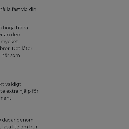
ålla fast vid din
h börja träna
er än den
d mycket
brer. Det låter
r här som
kt väldigt
e extra hjälp för
ement.
 30 dagar genom
 läsa lite om hur