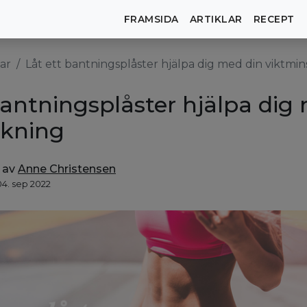
FRAMSIDA
ARTIKLAR
RECEPT
lar
Låt ett bantningsplåster hjälpa dig med din viktmi
bantningsplåster hjälpa dig
skning
n av
Anne Christensen
04. sep 2022