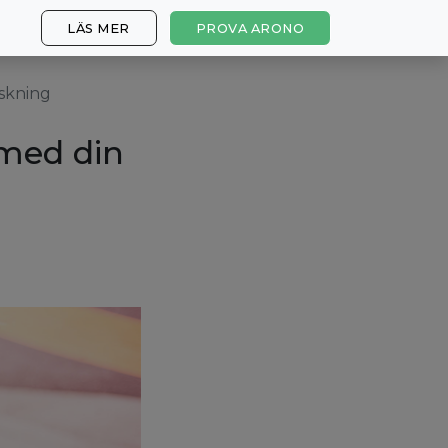
LÄS MER
PROVA ARONO
nskning
 med din