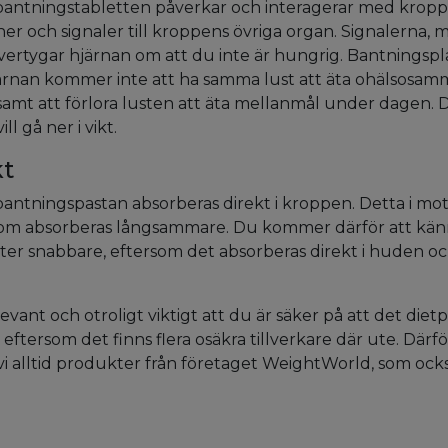
 bantningstabletten påverkar och interagerar med kropp
r och signaler till kroppens övriga organ. Signalerna, 
vertygar hjärnan om att du inte är hungrig. Bantningspl
ärnan kommer inte att ha samma lust att äta ohälsosa
t att förlora lusten att äta mellanmål under dagen. De
ll gå ner i vikt.
kt
antningspastan absorberas direkt i kroppen. Detta i motsat
 som absorberas långsammare. Du kommer därför att kän
ter snabbare, eftersom det absorberas direkt i huden oc
evant och otroligt viktigt att du är säker på att det diet
, eftersom det finns flera osäkra tillverkare där ute. Därfö
 alltid produkter från företaget WeightWorld, som också