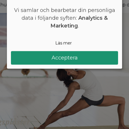
hur det överhuvudtaget går till. Vi kommer att ta upp 
Vi samlar och bearbetar din personliga
data i följande syften:
Analytics &
Marketing
.
Läs mer
Acceptera