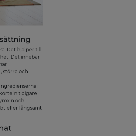
sättning
. Det hjälper till
ghet. Det innebär
nar
, större och
ingredienserna i
körteln tidigare
yroxin och
bt eller långsamt
mat