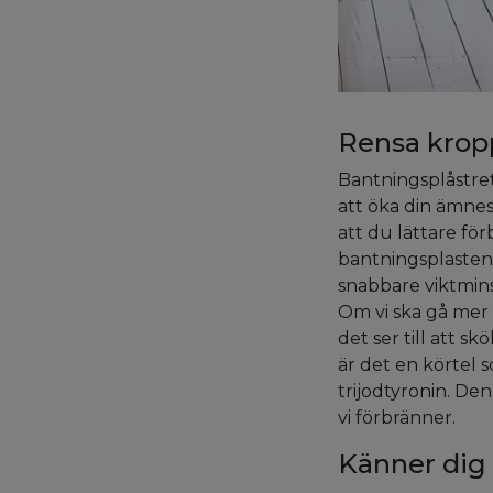
Rensa krop
Bantningsplåstret
att öka din ämnes
att du lättare fö
bantningsplasten d
snabbare viktmins
Om vi ska gå mer 
det ser till att s
är det en körtel 
trijodtyronin. D
vi förbränner.
Känner dig