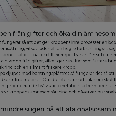
pen från gifter och öka din ämnesom
 fungerar så att det ger kroppens inre processer en boost
omsättning, vilket leder till en högre förbränningshasti
rbränner kalorier när du till exempel tränar. Dessutom re
in kropp från gifter, vilket ger resultat som fastare hud
kning och en allmänt friskare kropp.
på djupet med bantningsplåstret så fungerar det så att 
köldkörteln är optimal. Om du inte har hört talas om sköld
som producerar de två viktiga metaboliska hormonerna t
en styr kroppens ämnesomsättning och påverkar hur snab
 mindre sugen på att äta ohälsosam 