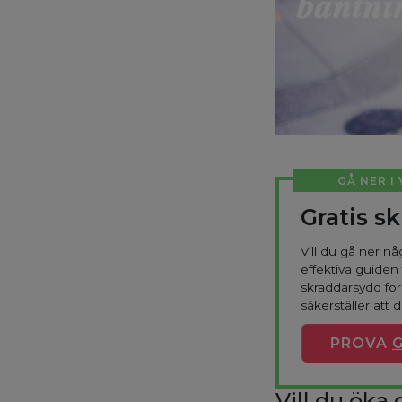
GÅ NER I
Gratis s
Vill du gå ner n
effektiva guiden 
skräddarsydd fö
säkerställer att 
PROVA
Vill du öka