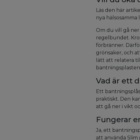
Läs den här artike
nya hälsosamma liv
Om du vill gå ner
regelbundet. Krop
förbränner. Därfö
grönsaker, och at
lätt att relatera 
bantningsplaste
Vad är ett d
Ett bantningsplåst
praktiskt. Den ka
att gå ner i vikt 
Fungerar e
Ja, ett bantnings
att använda Slim 