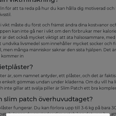
ln för att ta reda på hur du kan hålla dig motiverad och h
sstil.
 i vikt måste du först och främst ändra dina kostvanor oc
pen kan inte gå ner i vikt om den förbrukar mer kalori
r är det också mycket viktigt att äta hälsosammare, me
t undvika livsmedel som innehåller mycket socker och fi
till, men många människor saknar den sista hjälpen. Det ä
n kommer in
ietplåster?
er är, som namnet antyder, ett plåster, och det är faktis
n enkelt gömmas undan under kläderna. Om du vill ha lit
och inte gillar att svälja piller är Slim Patch ett bra kompl
n slim patch överhuvudtaget?
plåster fungerar. Du kan förlora upp till 3-6 kg på bara
patch. Innan du använder slim patch kan det vara bra att