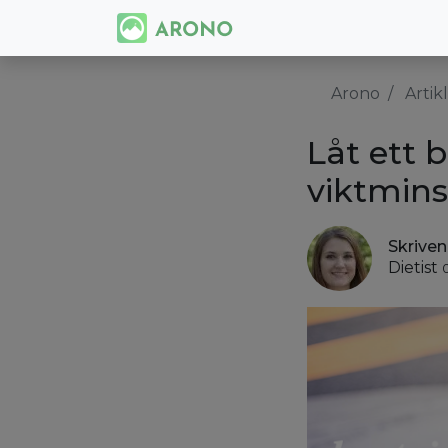
Arono
Artik
Låt ett 
viktmin
Skrive
Dietist