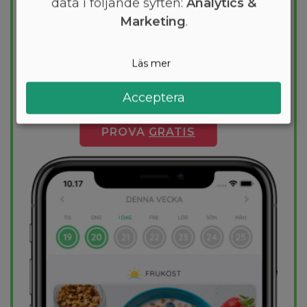
data i följande syften:
Analytics &
Vill du gå ner några kilo? Med Arono får du
Marketing
.
den mest effektiva guiden till
viktminskning. En dietplan är skräddarsydd
Läs mer
för dig och 1000+ hälsosamma recept
säkerställer att du håller dig inom ditt
Acceptera
kalorimål varje dag.
PROVA
GRATIS