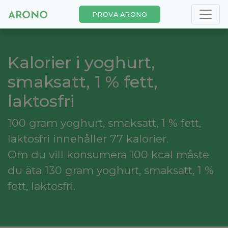
PROVA ARONO
Kalorier i yoghurt,
smaksatt, 1 % fett,
laktosfri
100 gram yoghurt, smaksatt, 1 % fett,
laktosfri innehåller 77 kalorier.
Om du vill konsumera 100 kcal måste
du äta 130 gram yoghurt, smaksatt, 1 %
fett, laktosfri.