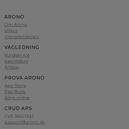
ARONO
Om Arono
Villkor
Integritetspolicy
VÄGLEDNING
Kundservice
Kaloritabell
Artiklar
PROVA ARONO
App Store
Play Butik
Börja online
CRUD APS
CVR 38611933
support@arono.dk