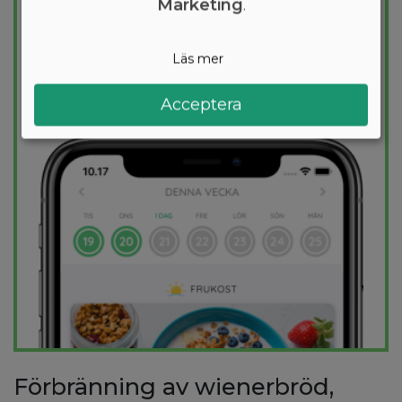
Marketing
.
för dig och 1000+ hälsosamma recept
säkerställer att du håller dig inom ditt
kalorimål varje dag.
Läs mer
Acceptera
PROVA
GRATIS
Förbränning av wienerbröd,