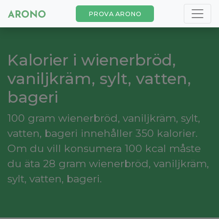
PROVA ARONO
Kalorier i wienerbröd,
vaniljkräm, sylt, vatten,
bageri
100 gram wienerbröd, vaniljkräm, sylt,
vatten, bageri innehåller 350 kalorier.
Om du vill konsumera 100 kcal måste
du äta 28 gram wienerbröd, vaniljkräm,
sylt, vatten, bageri.