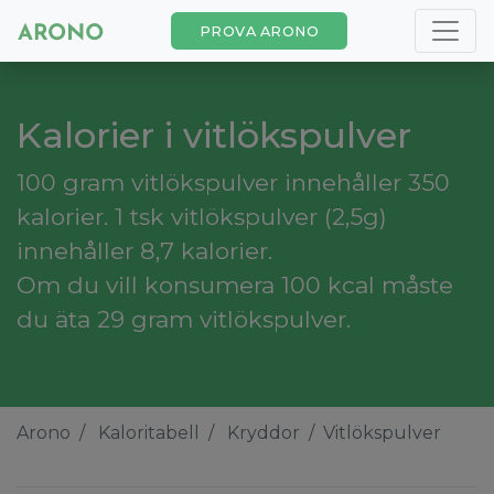
PROVA ARONO
Kalorier i vitlökspulver
100 gram vitlökspulver innehåller 350
kalorier. 1 tsk vitlökspulver (2,5g)
innehåller 8,7 kalorier.
Om du vill konsumera 100 kcal måste
du äta 29 gram vitlökspulver.
Arono
Kaloritabell
Kryddor
Vitlökspulver