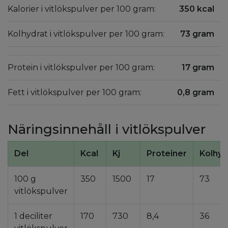
Kalorier i vitlökspulver per 100 gram:
350 kcal
Kolhydrat i vitlökspulver per 100 gram:
73 gram
Protein i vitlökspulver per 100 gram:
17 gram
Fett i vitlökspulver per 100 gram:
0,8 gram
Näringsinnehåll i vitlökspulver
Del
Kcal
Kj
Proteiner
Kolhyd
100 g
350
1500
17
73
vitlökspulver
1 deciliter
170
730
8,4
36