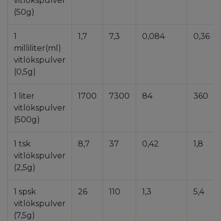
vitlökspulver
(50g)
1
1,7
7,3
0,084
0,36
milliliter(ml)
vitlökspulver
(0,5g)
1 liter
1700
7300
84
360
vitlökspulver
(500g)
1 tsk
8,7
37
0,42
1,8
vitlökspulver
(2,5g)
1 spsk
26
110
1,3
5,4
vitlökspulver
(7,5g)