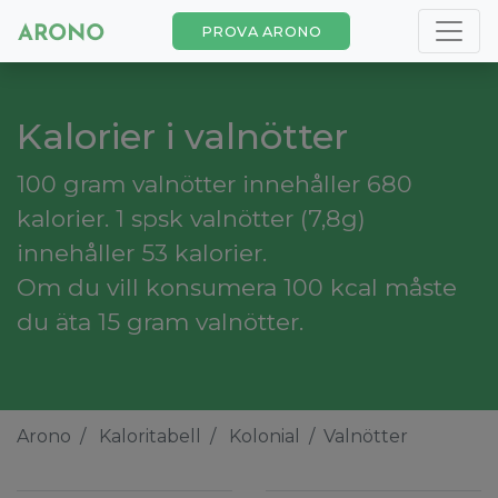
PROVA ARONO
Kalorier i valnötter
100 gram valnötter innehåller 680
kalorier. 1 spsk valnötter (7,8g)
innehåller 53 kalorier.
Om du vill konsumera 100 kcal måste
du äta 15 gram valnötter.
Arono
Kaloritabell
Kolonial
Valnötter