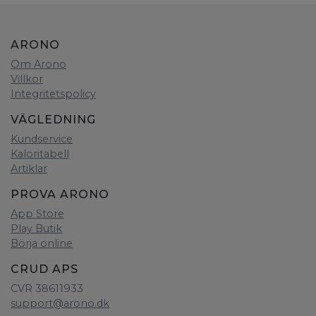
ARONO
Om Arono
Villkor
Integritetspolicy
VÄGLEDNING
Kundservice
Kaloritabell
Artiklar
PROVA ARONO
App Store
Play Butik
Börja online
CRUD APS
CVR 38611933
support@arono.dk