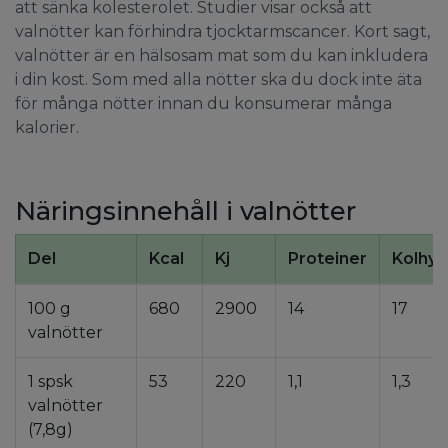
att sänka kolesterolet. Studier visar också att
valnötter kan förhindra tjocktarmscancer. Kort sagt,
valnötter är en hälsosam mat som du kan inkludera
i din kost. Som med alla nötter ska du dock inte äta
för många nötter innan du konsumerar många
kalorier.
Näringsinnehåll i valnötter
Del
Kcal
Kj
Proteiner
Kolhyd
100 g
680
2900
14
17
valnötter
1 spsk
53
220
1,1
1,3
valnötter
(7,8g)