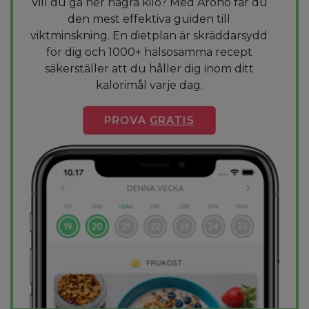
Vill du gå ner några kilo? Med Arono får du
den mest effektiva guiden till
viktminskning. En dietplan är skräddarsydd
för dig och 1000+ hälsosamma recept
säkerställer att du håller dig inom ditt
kalorimål varje dag.
PROVA
GRATIS