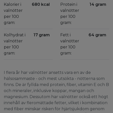
Kalorier i
680 kcal
Protein i
14 gram
valnötter
valnötter
per 100
per 100
gram:
gram:
Kolhydrat i
17 gram
Fett i
64 gram
valnötter
valnötter
per 100
per 100
gram:
gram:
I flera år har valnötter ansetts vara en av de
hälsosammaste - och mest utsökta - nötterna som
finns. De är fyllda med protein, fiber, vitamin E och B
och mineraler, inklusive koppar, mangan och
magnesium. Dessutom har valnötter också ett högt
innehåll av fleromättade fetter, vilket i kombination
med fiber minskar risken för hjärtsjukdom genom