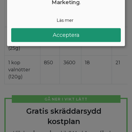
Marketing
.
1 liter
3500
15000
74
88
valnötter
(520g)
Läs mer
1 håndfuld
170
710
3,6
4,2
Acceptera
valnötter
(25g)
1 kop
850
3600
18
21
valnötter
(120g)
GÅ NER I VIKT LÄTT
Gratis skräddarsydd
kostplan