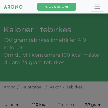
PROVA ARONO
Kalorier i tebirkes
100 gram tebirkes innehåller 410
kalorier.
Om du vill konsumera 100 kcal måste
du äta 24 gram tebirkes.
Arono
Kaloritabell
Kakor
Tebirkes
Kalorier i
410 kcal
Protein i
7,7 gram