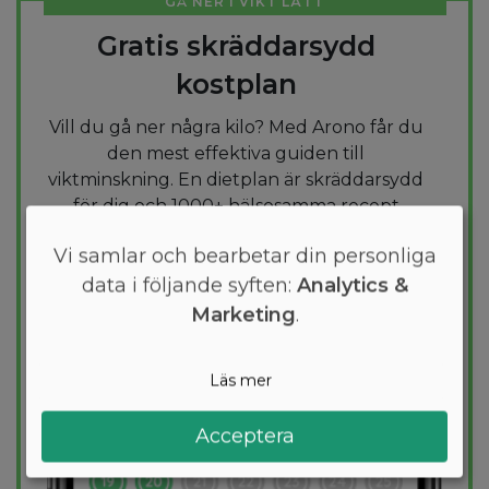
GÅ NER I VIKT LÄTT
Gratis skräddarsydd
kostplan
Vill du gå ner några kilo? Med Arono får du
den mest effektiva guiden till
viktminskning. En dietplan är skräddarsydd
för dig och 1000+ hälsosamma recept
säkerställer att du håller dig inom ditt
Vi samlar och bearbetar din personliga
kalorimål varje dag.
data i följande syften:
Analytics &
Marketing
.
PROVA
GRATIS
Läs mer
Acceptera