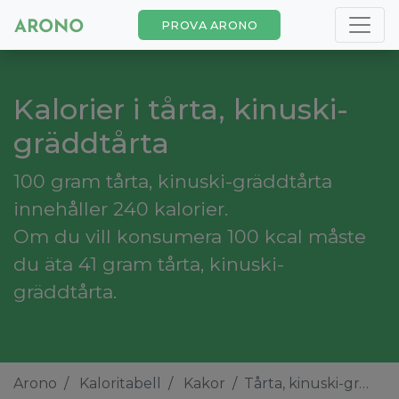
PROVA ARONO
Kalorier i tårta, kinuski-
gräddtårta
100 gram tårta, kinuski-gräddtårta
innehåller 240 kalorier.
Om du vill konsumera 100 kcal måste
du äta 41 gram tårta, kinuski-
gräddtårta.
Arono
Kaloritabell
Kakor
Tårta, kinuski-gräddtårta