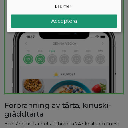
kalorimål varje dag.
Läs mer
PROVA
GRATIS
Acceptera
Förbränning av tårta, kinuski-
gräddtårta
Hur lång tid tar det att bränna 243 kcal som finns i