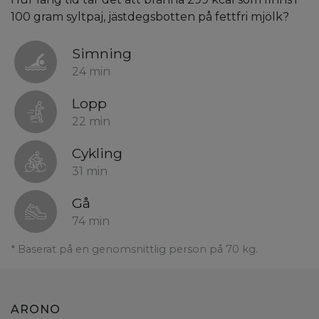
100 gram syltpaj, jästdegsbotten på fettfri mjölk?
Simning
24 min
Lopp
22 min
Cykling
31 min
Gå
74 min
* Baserat på en genomsnittlig person på 70 kg.
ARONO