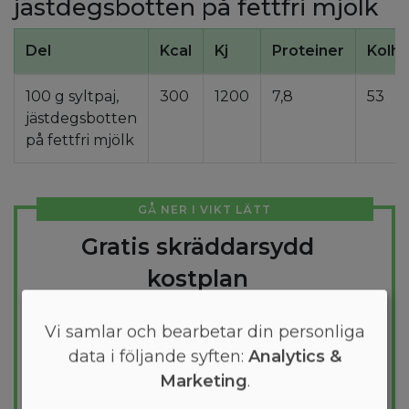
jästdegsbotten på fettfri mjölk
Del
Kcal
Kj
Proteiner
Kolhy
100 g syltpaj,
300
1200
7,8
53
jästdegsbotten
på fettfri mjölk
GÅ NER I VIKT LÄTT
Gratis skräddarsydd
kostplan
Vill du gå ner några kilo? Med Arono får du
Vi samlar och bearbetar din personliga
den mest effektiva guiden till
data i följande syften:
Analytics &
viktminskning. En dietplan är skräddarsydd
Marketing
.
för dig och 1000+ hälsosamma recept
säkerställer att du håller dig inom ditt