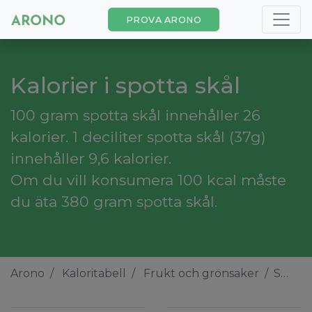
PROVA ARONO
Kalorier i spotta skål
100 gram spotta skål innehåller 26
kalorier. 1 deciliter spotta skål (37g)
innehåller 9,6 kalorier.
Om du vill konsumera 100 kcal måste
du äta 380 gram spotta skål.
Arono
Kaloritabell
Frukt och grönsaker
Spotta skål