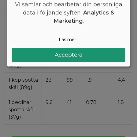
Vi samlar och bearbetar din personliga
(0,37g)
data i följande syften:
Analytics &
Marketing
.
1 liter
96
410
7,8
18
spotta skål
(370g)
Läs mer
1 blad
5,2
22
0,42
0,98
Acceptera
spotta skål
(20g)
1 kop spotta
23
99
1,9
4,4
skål (89g)
1 deciliter
9,6
41
0,78
1,8
spotta skål
(37g)