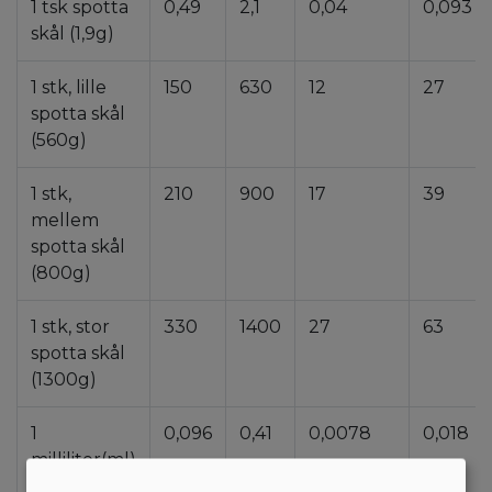
1 tsk spotta
0,49
2,1
0,04
0,093
skål (1,9g)
1 stk, lille
150
630
12
27
spotta skål
(560g)
1 stk,
210
900
17
39
mellem
spotta skål
(800g)
1 stk, stor
330
1400
27
63
spotta skål
(1300g)
1
0,096
0,41
0,0078
0,018
milliliter(ml)
spotta skål