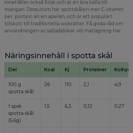
innehåller också folat och är en bra källa till
mangan. Dessutom har spottskålen mer C-vitamin
per. portion än en apelsin, och är ett populärt
tillskott till traditionella wokrätter. Få goda råd om
användningen av salladslökar vid matlagning här.
Näringsinnehåll i spotta skål
Del
Kcal
Kj
Proteiner
Kolhydr
100 g
26
110
2,1
4,9
spotta skål
1 spsk
1,5
6,3
0,12
0,27
spotta skål
(5,6g)