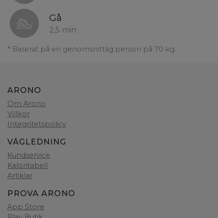
Gå
2,5 min
* Baserat på en genomsnittlig person på 70 kg.
ARONO
Om Arono
Villkor
Integritetspolicy
VÄGLEDNING
Kundservice
Kaloritabell
Artiklar
PROVA ARONO
App Store
Play Butik