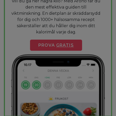
Vill du gå ner några kilo? Med Arono får du
den mest effektiva guiden till
viktminskning. En dietplan är skräddarsydd
för dig och 1000+ hälsosamma recept
säkerställer att du håller dig inom ditt
kalorimål varje dag.
PROVA
GRATIS