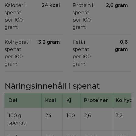
Kalorier i
24 kcal
Protein i
2,6 gram
spenat
spenat
per 100
per 100
gram:
gram:
Kolhydrat i
3,2 gram
Fett i
0,6
spenat
spenat
gram
per 100
per 100
gram:
gram:
Näringsinnehåll i spenat
Del
Kcal
Kj
Proteiner
Kolhydr
100 g
24
100
2,6
3,2
spenat