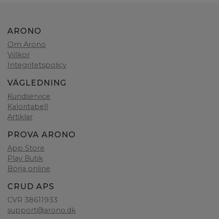
ARONO
Om Arono
Villkor
Integritetspolicy
VÄGLEDNING
Kundservice
Kaloritabell
Artiklar
PROVA ARONO
App Store
Play Butik
Börja online
CRUD APS
CVR 38611933
support@arono.dk