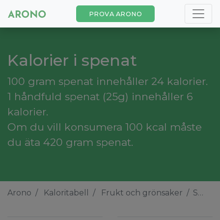
PROVA ARONO
Kalorier i spenat
100 gram spenat innehåller 24 kalorier.
1 håndfuld spenat (25g) innehåller 6
kalorier.
Om du vill konsumera 100 kcal måste
du äta 420 gram spenat.
Arono
Kaloritabell
Frukt och grönsaker
Spenat