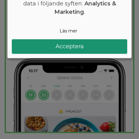
den mest effektiva guiden till
data i följande syften:
Analytics &
viktminskning. En dietplan är skräddarsydd
Marketing
.
för dig och 1000+ hälsosamma recept
säkerställer att du håller dig inom ditt
Läs mer
kalorimål varje dag.
Acceptera
PROVA
GRATIS