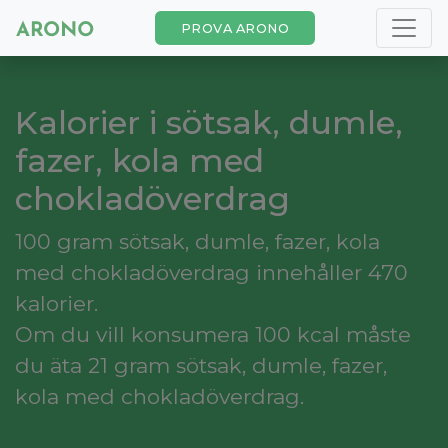
PROVA ARONO
Kalorier i sötsak, dumle,
fazer, kola med
chokladöverdrag
100 gram sötsak, dumle, fazer, kola
med chokladöverdrag innehåller 470
kalorier.
Om du vill konsumera 100 kcal måste
du äta 21 gram sötsak, dumle, fazer,
kola med chokladöverdrag.