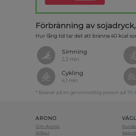
Förbränning av sojadryck
Hur lång tid tar det att bränna 40 kcal s
Simning
3,3 min
Cykling
4,1 min
* Baserat på en genomsnittlig person på 70 
ARONO
VÄG
Om Arono
Kunds
Villkor
Kalori