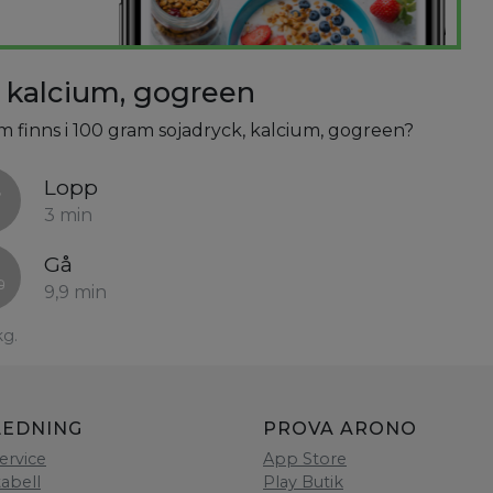
, kalcium, gogreen
om finns i 100 gram sojadryck, kalcium, gogreen?
Lopp
3 min
Gå
9,9 min
kg.
LEDNING
PROVA ARONO
ervice
App Store
tabell
Play Butik