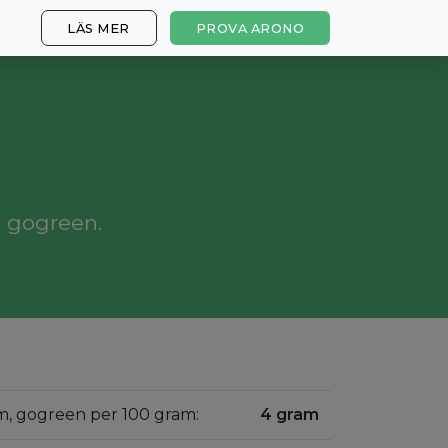
LÄS MER
PROVA ARONO
, gogreen.
um, gogreen per 100 gram:
4 gram