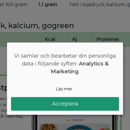
er 100 gram:
1,1 gram
Fett i sojadryck, kalcium,
ck, kalcium, gogreen
Kcal
Kj
Proteiner
40
170
4
Vi samlar och bearbetar din personliga
data i följande syften:
Analytics &
Marketing
.
stplan
Läs mer
 den mest
Acceptera
n är
 recept
ål varje dag.