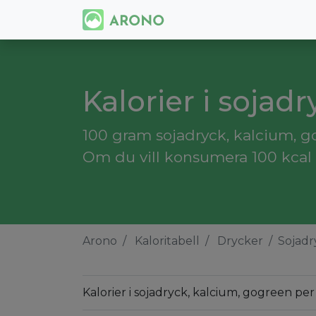
Kalorier i sojad
100 gram sojadryck, kalcium, go
Om du vill konsumera 100 kcal 
Arono
Kaloritabell
Drycker
Sojadr
Kalorier i sojadryck, kalcium, gogreen pe