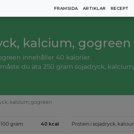
FRAMSIDA
ARTIKLAR
RECEPT
ryck, kalcium, gogreen
green innehåller 40 kalorier.
måste du äta 250 gram sojadryck, kalcium
yck, kalcium, gogreen
r 100 gram:
40 kcal
Protein i sojadryck, kalci