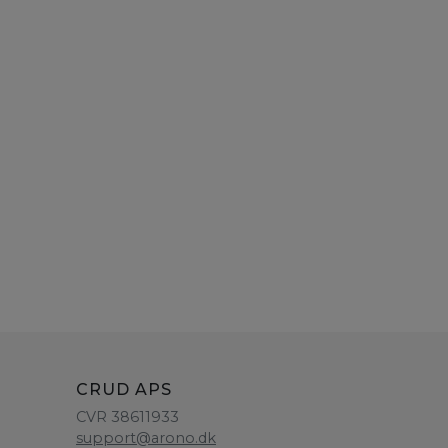
CRUD APS
CVR 38611933
support@arono.dk