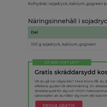
Kolhydrat i sojadryck, kalcium, gogreen p
Näringsinnehåll i sojadry
Del
100 g sojadryck, kalcium, gogreen
GÅ NER I VIKT LÄTT
Gratis skräddarsydd ko
Vill du gå ner några kilo? Med Arono får du
effektiva guiden till viktminskning. En dietpla
skräddarsydd för dig och 1000+ hälsosamma
säkerställer att du håller dig inom ditt kalorim
PROVA
GRATIS