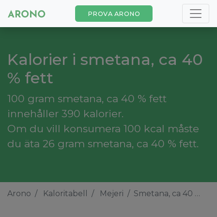
PROVA ARONO
Kalorier i smetana, ca 40
% fett
100 gram smetana, ca 40 % fett
innehåller 390 kalorier.
Om du vill konsumera 100 kcal måste
du äta 26 gram smetana, ca 40 % fett.
Arono
Kaloritabell
Mejeri
Smetana, ca 40 % fett