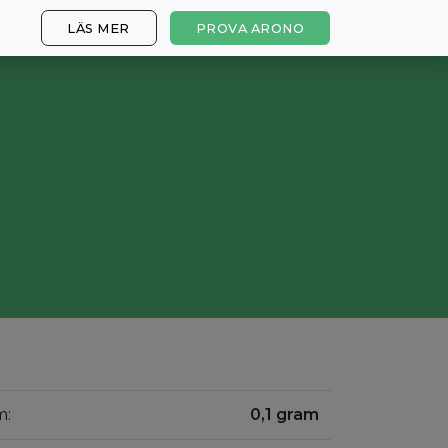
LÄS MER
PROVA ARONO
m:
0,1 gram