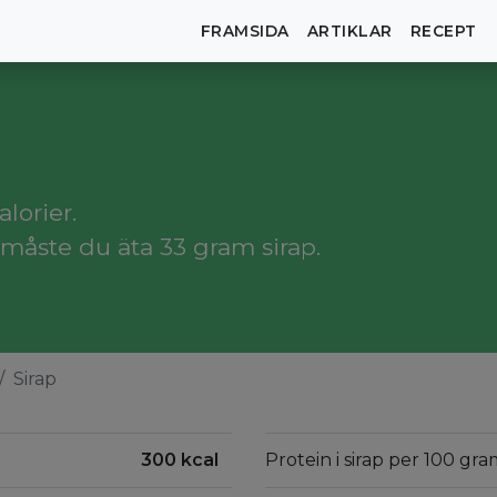
FRAMSIDA
ARTIKLAR
RECEPT
lorier.
måste du äta 33 gram sirap.
Sirap
300 kcal
Protein i sirap per 100 gra