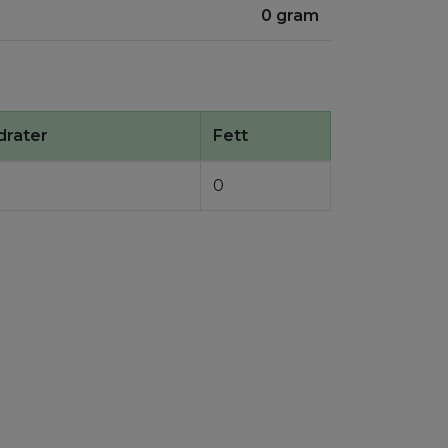
0 gram
drater
Fett
0