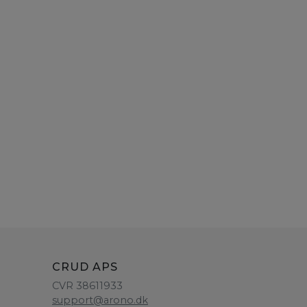
CRUD APS
CVR 38611933
support@arono.dk