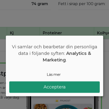
74 gram
Fett i sirap per 100 gram:
Kj
Proteiner
Kolhy
1300
0,1
74
Vi samlar och bearbetar din personliga
data i följande syften:
Analytics &
Marketing
.
stplan
Läs mer
 den mest
Acceptera
n är
 recept
ål varje dag.