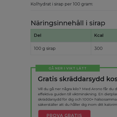
Kolhydrat i sirap per 100 gram:
Näringsinnehåll i sirap
Del
Kcal
100 g sirap
300
GÅ NER I VIKT LÄTT
Gratis skräddarsydd ko
Vill du gå ner några kilo? Med Arono får du
effektiva guiden till viktminskning. En dietpla
skräddarsydd för dig och 1000+ hälsosamma
säkerställer att du håller dig inom ditt kalorim
PROVA
GRATIS