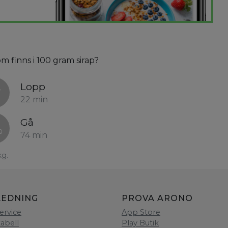
om finns i 100 gram sirap?
Lopp
22 min
Gå
74 min
kg.
LEDNING
PROVA ARONO
ervice
App Store
tabell
Play Butik