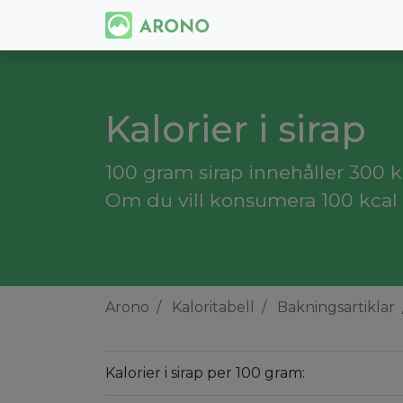
Kalorier i sirap
100 gram sirap innehåller 300 ka
Om du vill konsumera 100 kcal 
Arono
Kaloritabell
Bakningsartiklar
Kalorier i sirap per 100 gram: