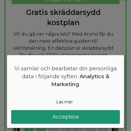
GÅ NER I VIKT LÄTT
Gratis skräddarsydd
kostplan
Vill du gå ner några kilo? Med Arono får du
den mest effektiva guiden till
viktminskning. En dietplan är skräddarsydd
för dig och 1000+ hälsosamma recept
säkerställer att du håller dig inom ditt
Vi samlar och bearbetar din personliga
kalorimål varje dag.
data i följande syften:
Analytics &
Marketing
.
PROVA
GRATIS
Läs mer
Acceptera