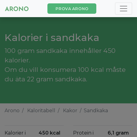
PROVA ARONO
Kalorier i sandkaka
100 gram sandkaka innehåller 450
kalorier.
Om du vill konsumera 100 kcal måste
du äta 22 gram sandkaka.
Arono
Kaloritabell
Kakor
Sandkaka
Kalorier i
450 kcal
Protein i
6,1 gram