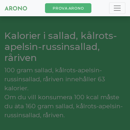
PROVA ARONO
Kalorier i sallad, kålrots-
apelsin-russinsallad,
råriven
100 gram sallad, kålrots-apelsin-
russinsallad, råriven innehåller 63
kalorier.
Om du vill konsumera 100 kcal måste
du äta 160 gram sallad, kålrots-apelsin-
russinsallad, råriven.