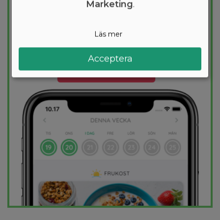
Marketing
.
viktminskning. En dietplan är skräddarsydd
för dig och 1000+ hälsosamma recept
Läs mer
säkerställer att du håller dig inom ditt
kalorimål varje dag.
Acceptera
PROVA
GRATIS