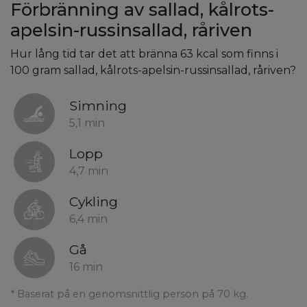
Förbränning av sallad, kålrots-
apelsin-russinsallad, råriven
Hur lång tid tar det att bränna 63 kcal som finns i
100 gram sallad, kålrots-apelsin-russinsallad, råriven?
Simning
5,1 min
Lopp
4,7 min
Cykling
6,4 min
Gå
16 min
* Baserat på en genomsnittlig person på 70 kg.