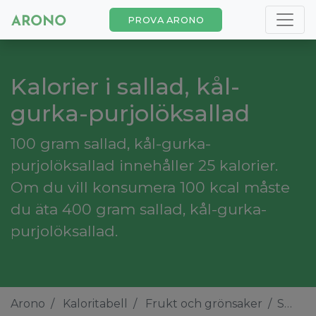
PROVA ARONO
Kalorier i sallad, kål-
gurka-purjolöksallad
100 gram sallad, kål-gurka-
purjolöksallad innehåller 25 kalorier.
Om du vill konsumera 100 kcal måste
du äta 400 gram sallad, kål-gurka-
purjolöksallad.
Arono
Kaloritabell
Frukt och grönsaker
Sallad, kål-gurka-purjolöksallad