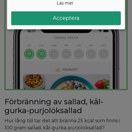
Läs mer
PROVA
GRATIS
Acceptera
Förbränning av sallad, kål-
gurka-purjolöksallad
Hur lång tid tar det att bränna 25 kcal som finns i
100 gram sallad, kål-gurka-purjolöksallad?