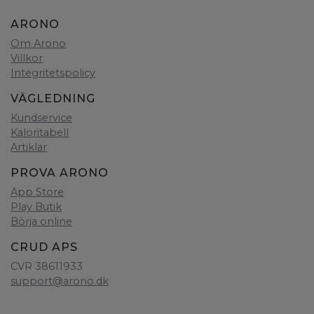
ARONO
Om Arono
Villkor
Integritetspolicy
VÄGLEDNING
Kundservice
Kaloritabell
Artiklar
PROVA ARONO
App Store
Play Butik
Börja online
CRUD APS
CVR 38611933
support@arono.dk