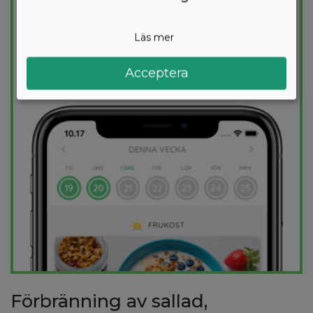
för dig och 1000+ hälsosamma recept
säkerställer att du håller dig inom ditt
Läs mer
kalorimål varje dag.
Acceptera
PROVA
GRATIS
Förbränning av sallad,