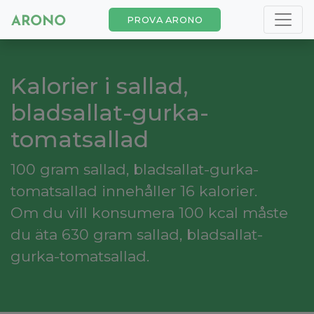
PROVA ARONO
Kalorier i sallad,
bladsallat-gurka-
tomatsallad
100 gram sallad, bladsallat-gurka-
tomatsallad innehåller 16 kalorier.
Om du vill konsumera 100 kcal måste
du äta 630 gram sallad, bladsallat-
gurka-tomatsallad.