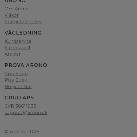
ARONO
Om Arono
Villkor
Integritetspolicy
VÄGLEDNING
Kundservice
Kaloritabell
Artiklar
PROVA ARONO
App Store
Play Butik
Börja online
CRUD APS
CVR 38611933
support@arono.dk
© Arono, 2026