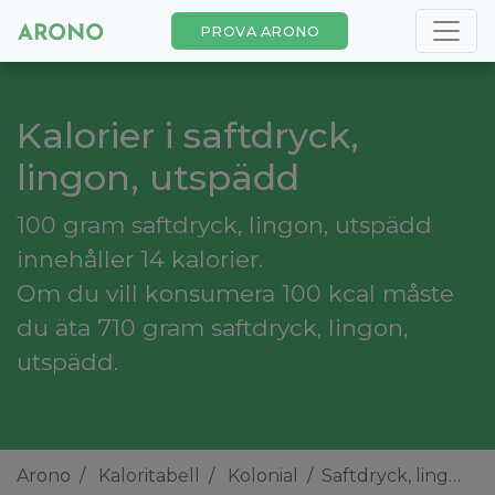
PROVA ARONO
Kalorier i saftdryck,
lingon, utspädd
100 gram saftdryck, lingon, utspädd
innehåller 14 kalorier.
Om du vill konsumera 100 kcal måste
du äta 710 gram saftdryck, lingon,
utspädd.
Arono
Kaloritabell
Kolonial
Saftdryck, lingon, utspädd