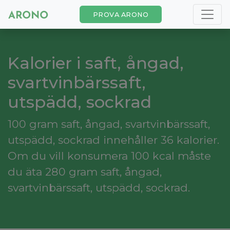
PROVA ARONO
Kalorier i saft, ångad,
svartvinbärssaft,
utspädd, sockrad
100 gram saft, ångad, svartvinbärssaft,
utspädd, sockrad innehåller 36 kalorier.
Om du vill konsumera 100 kcal måste
du äta 280 gram saft, ångad,
svartvinbärssaft, utspädd, sockrad.