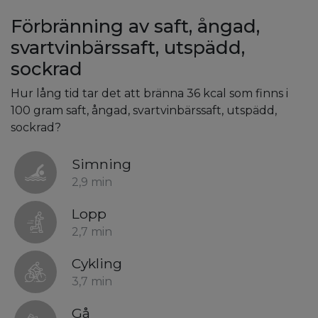
Förbränning av saft, ångad,
svartvinbärssaft, utspädd,
sockrad
Hur lång tid tar det att bränna 36 kcal som finns i
100 gram saft, ångad, svartvinbärssaft, utspädd,
sockrad?
Simning
2,9 min
Lopp
2,7 min
Cykling
3,7 min
Gå