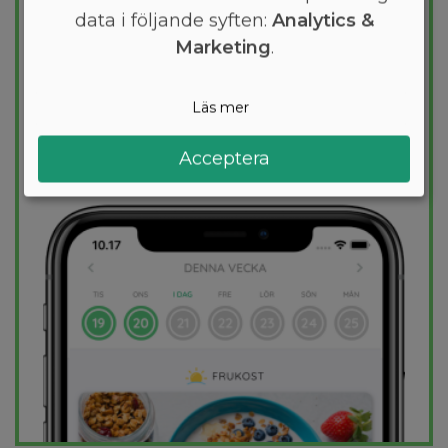
data i följande syften:
Analytics &
den mest effektiva guiden till
Marketing
.
viktminskning. En dietplan är skräddarsydd
för dig och 1000+ hälsosamma recept
säkerställer att du håller dig inom ditt
Läs mer
kalorimål varje dag.
Acceptera
PROVA
GRATIS