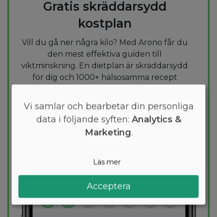
Gratis skräddarsydd
kostplan
Vill du gå ner några kilo? Med Arono får du
den mest effektiva guiden till
viktminskning. En dietplan är skräddarsydd
för dig och 1000+ hälsosamma recept
säkerställer att du håller dig inom ditt
kalorimål varje dag.
Vi samlar och bearbetar din personliga
data i följande syften:
Analytics &
PROVA
GRATIS
Marketing
.
Läs mer
Acceptera