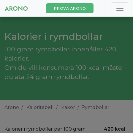
PROVA ARONO
Kalorier i rymdbollar
100 gram rymdbollar innehåller 420
kalorier.
Om du vill konsumera 100 kcal måste
du äta 24 gram rymdbollar.
Arono
Kaloritabell
Kakor
Rymdbollar
Kalorier i rymdbollar per 100 gram:
420 kcal