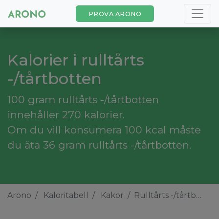
PROVA ARONO
Kalorier i rulltårts
-/tårtbotten
100 gram rulltårts -/tårtbotten
innehåller 270 kalorier.
Om du vill konsumera 100 kcal måste
du äta 36 gram rulltårts -/tårtbotten.
Arono
Kaloritabell
Kakor
Rulltårts -/tårtbotten