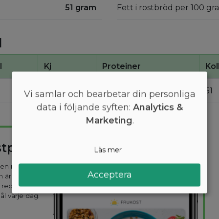
51 gram
Fett i rostbröd per 100 gr
d
l
Kj
Proteiner
Kol
1100
8
51
Vi samlar och bearbetar din personliga
data i följande syften:
Analytics &
Marketing
.
stplan
Läs mer
 den mest
Acceptera
n är
 recept
ål varje dag.