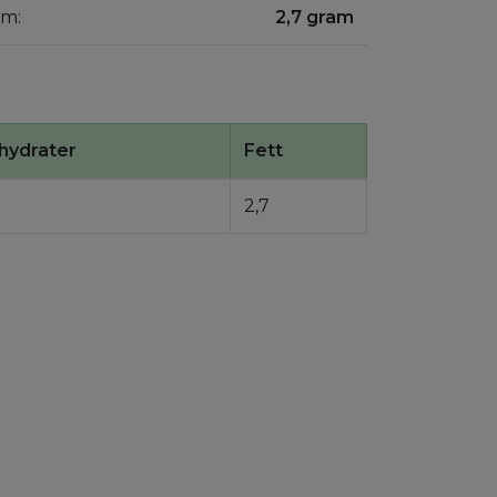
am:
2,7 gram
hydrater
Fett
2,7