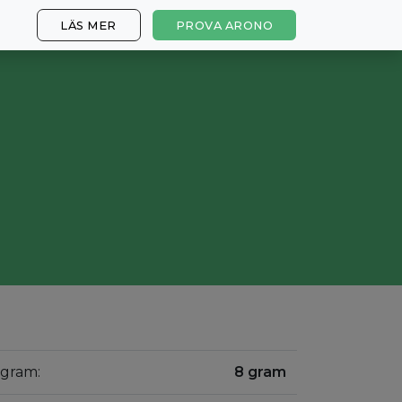
LÄS MER
PROVA ARONO
 gram:
8 gram