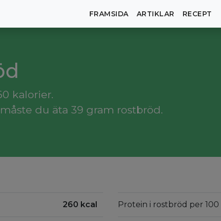
FRAMSIDA
ARTIKLAR
RECEPT
röd
0 kalorier.
måste du äta 39 gram rostbröd.
260 kcal
Protein i rostbröd per 100