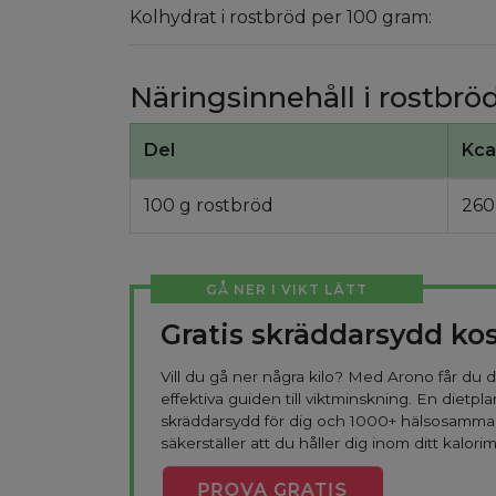
Kolhydrat i rostbröd per 100 gram:
Näringsinnehåll i rostbrö
Del
Kca
100 g rostbröd
260
GÅ NER I VIKT LÄTT
Gratis skräddarsydd ko
Vill du gå ner några kilo? Med Arono får du
effektiva guiden till viktminskning. En dietpla
skräddarsydd för dig och 1000+ hälsosamma
säkerställer att du håller dig inom ditt kalorim
PROVA
GRATIS