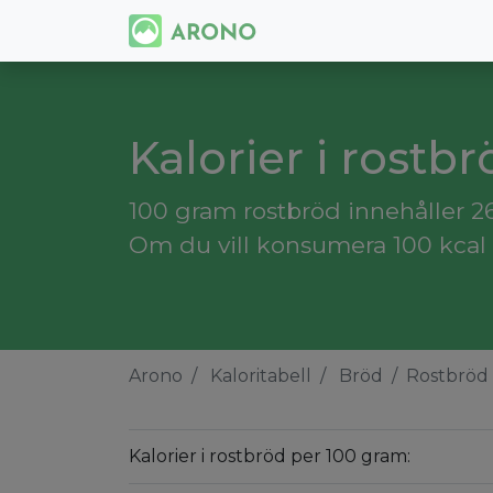
Kalorier i rostb
100 gram rostbröd innehåller 26
Om du vill konsumera 100 kcal 
Arono
Kaloritabell
Bröd
Rostbröd
Kalorier i rostbröd per 100 gram: