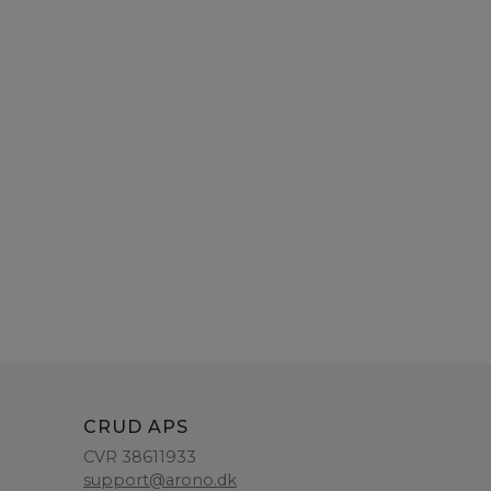
CRUD APS
CVR 38611933
support@arono.dk