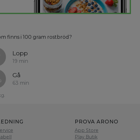
som finns i 100 gram rostbröd?
Lopp
19 min
Gå
63 min
kg.
LEDNING
PROVA ARONO
ervice
App Store
tabell
Play Butik