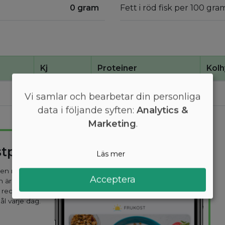
0 gram
Fett i röd fisk per 100 gra
Kj
Proteiner
Kolh
360
19
0
Vi samlar och bearbetar din personliga
data i följande syften:
Analytics &
Marketing
.
stplan
Läs mer
 den mest
Acceptera
n är
 recept
ål varje dag.