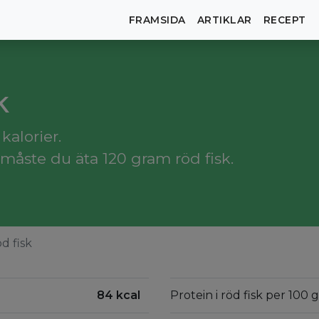
FRAMSIDA
ARTIKLAR
RECEPT
k
kalorier.
måste du äta 120 gram röd fisk.
d fisk
84 kcal
Protein i röd fisk per 100 