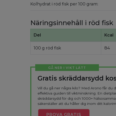
Kolhydrat i röd fisk per 100 gram:
Näringsinnehåll i röd fisk
Del
Kcal
100 g röd fisk
84
GÅ NER I VIKT LÄTT
Gratis skräddarsydd ko
Vill du gå ner några kilo? Med Arono får du
effektiva guiden till viktminskning. En dietpla
skräddarsydd för dig och 1000+ hälsosamma
säkerställer att du håller dig inom ditt kalorim
PROVA
GRATIS