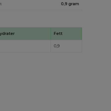
m:
0,9 gram
ydrater
Fett
0,9