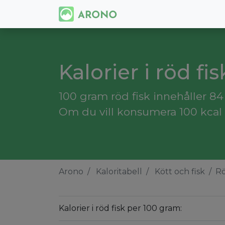
Kalorier i röd fis
100 gram röd fisk innehåller 84 
Om du vill konsumera 100 kcal 
Arono
Kaloritabell
Kött och fisk
Rö
Kalorier i röd fisk per 100 gram: