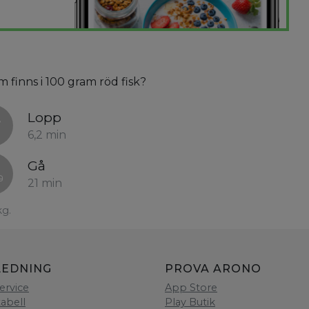
m finns i 100 gram röd fisk?
Lopp
6,2 min
Gå
21 min
kg.
LEDNING
PROVA ARONO
ervice
App Store
tabell
Play Butik