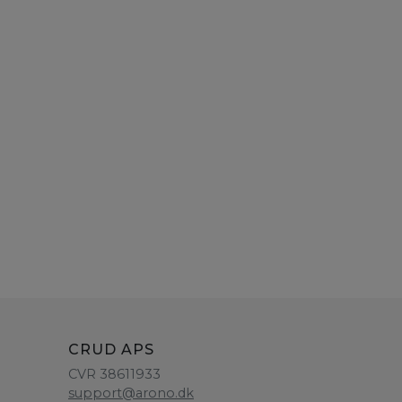
CRUD APS
CVR 38611933
support@arono.dk