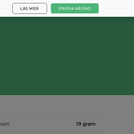
LÄS MER
PROVA ARONO
gram:
19 gram